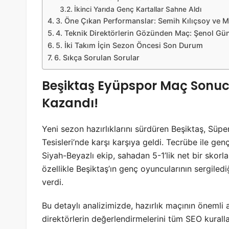
İkinci Yarıda Genç Kartallar Sahne Aldı
3. Öne Çıkan Performanslar: Semih Kılıçsoy ve 
4. Teknik Direktörlerin Gözünden Maç: Şenol Gü
5. İki Takım İçin Sezon Öncesi Son Durum
6. Sıkça Sorulan Sorular
Beşiktaş Eyüpspor Maç Sonucu:
Kazandı!
Yeni sezon hazırlıklarını sürdüren Beşiktaş, Süpe
Tesisleri’nde karşı karşıya geldi. Tecrübe ile ge
Siyah-Beyazlı ekip, sahadan 5-1’lik net bir skorla
özellikle Beşiktaş’ın genç oyuncularının sergiled
verdi.
Bu detaylı analizimizde, hazırlık maçının önemli a
direktörlerin değerlendirmelerini tüm SEO kuralla