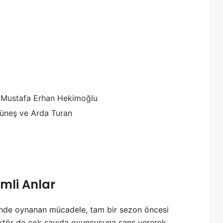
e Mustafa Erhan Hekimoğlu
Güneş ve Arda Turan
emli Anlar
i’nde oynanan mücadele, tam bir sezon öncesi
rektör de çok sayıda oyuncusuna şans vererek