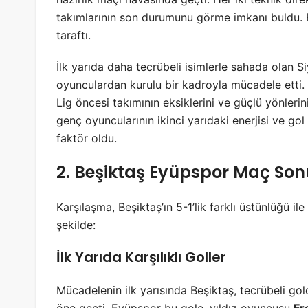
takımlarının son durumunu görme imkanı buldu. 
taraftı.
İlk yarıda daha tecrübeli isimlerle sahada olan S
oyunculardan kurulu bir kadroyla mücadele etti.
Lig öncesi takımının eksiklerini ve güçlü yönlerini
genç oyuncularının ikinci yarıdaki enerjisi ve gol
faktör oldu.
2. Beşiktaş Eyüpspor Maç Son
Karşılaşma, Beşiktaş’ın 5-1’lik farklı üstünlüğü i
şekilde:
İlk Yarıda Karşılıklı Goller
Mücadelenin ilk yarısında Beşiktaş, tecrübeli go
öne geçti. Eyüpspor bu gole, yıldız oyuncusu
Fr