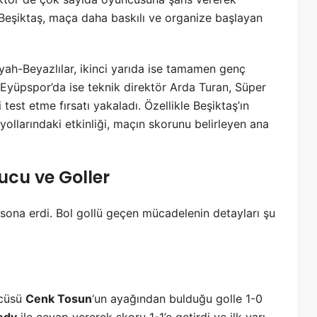
Beşiktaş, maça daha baskılı ve organize başlayan
iyah-Beyazlılar, ikinci yarıda ise tamamen genç
 Eyüpspor’da ise teknik direktör Arda Turan, Süper
 test etme fırsatı yakaladı. Özellikle Beşiktaş’ın
 yollarındaki etkinliği, maçın skorunu belirleyen ana
ucu ve Goller
le sona erdi. Bol gollü geçen mücadelenin detayları şu
lcüsü
Cenk Tosun
‘un ayağından bulduğu golle 1-0
edy
ile cevap vererek skoru 1-1’e getirdi ve ilk yarı