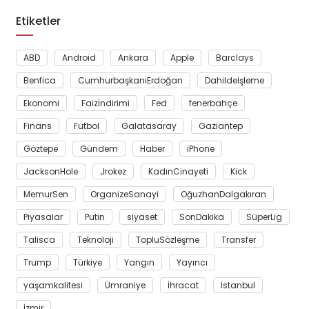
Etiketler
ABD
Android
Ankara
Apple
Barclays
Benfica
CumhurbaşkanıErdoğan
Dahildeİşleme
Ekonomi
Faizİndirimi
Fed
fenerbahçe
Finans
Futbol
Galatasaray
Gaziantep
Göztepe
Gündem
Haber
iPhone
JacksonHole
Jrokez
KadınCinayeti
Kick
MemurSen
OrganizeSanayi
OğuzhanDalgakıran
Piyasalar
Putin
siyaset
SonDakika
SüperLig
Talisca
Teknoloji
TopluSözleşme
Transfer
Trump
Türkiye
Yangın
Yayıncı
yaşamkalitesi
Ümraniye
İhracat
İstanbul
İzmir