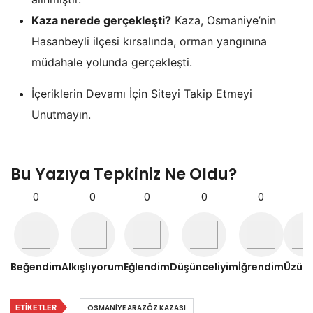
Kaza nerede gerçekleşti?
Kaza, Osmaniye’nin
Hasanbeyli ilçesi kırsalında, orman yangınına
müdahale yolunda gerçekleşti.
İçeriklerin Devamı İçin Siteyi Takip Etmeyi
Unutmayın.
Bu Yazıya Tepkiniz Ne Oldu?
0
0
0
0
0
0
Beğendim
Alkışlıyorum
Eğlendim
Düşünceliyim
İğrendim
Üzül
ETIKETLER
OSMANIYE ARAZÖZ KAZASI