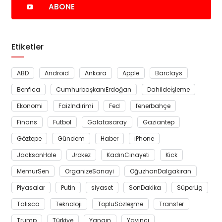
ABONE
Etiketler
ABD
Android
Ankara
Apple
Barclays
Benfica
CumhurbaşkanıErdoğan
Dahildeİşleme
Ekonomi
Faizİndirimi
Fed
fenerbahçe
Finans
Futbol
Galatasaray
Gaziantep
Göztepe
Gündem
Haber
iPhone
JacksonHole
Jrokez
KadınCinayeti
Kick
MemurSen
OrganizeSanayi
OğuzhanDalgakıran
Piyasalar
Putin
siyaset
SonDakika
SüperLig
Talisca
Teknoloji
TopluSözleşme
Transfer
Trump
Türkiye
Yangın
Yayıncı