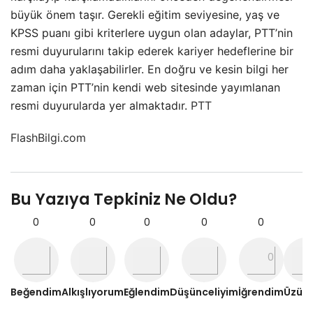
büyük önem taşır. Gerekli eğitim seviyesine, yaş ve
KPSS puanı gibi kriterlere uygun olan adaylar, PTT’nin
resmi duyurularını takip ederek kariyer hedeflerine bir
adım daha yaklaşabilirler. En doğru ve kesin bilgi her
zaman için PTT’nin kendi web sitesinde yayımlanan
resmi duyurularda yer almaktadır.
PTT
FlashBilgi.com
Bu Yazıya Tepkiniz Ne Oldu?
0
0
0
0
0
0
Beğendim
Alkışlıyorum
Eğlendim
Düşünceliyim
İğrendim
Üzül