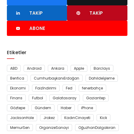
TAKIP
TAKIP
ABONE
Etiketler
ABD
Android
Ankara
Apple
Barclays
Benfica
CumhurbaşkanıErdoğan
Dahildeİşleme
Ekonomi
Faizİndirimi
Fed
fenerbahçe
Finans
Futbol
Galatasaray
Gaziantep
Göztepe
Gündem
Haber
iPhone
JacksonHole
Jrokez
KadınCinayeti
Kick
MemurSen
OrganizeSanayi
OğuzhanDalgakıran