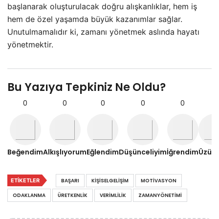
başlanarak oluşturulacak doğru alışkanlıklar, hem iş
hem de özel yaşamda büyük kazanımlar sağlar.
Unutulmamalıdır ki, zamanı yönetmek aslında hayatı
yönetmektir.
Bu Yazıya Tepkiniz Ne Oldu?
0
0
0
0
0
0
Beğendim
Alkışlıyorum
Eğlendim
Düşünceliyim
İğrendim
Üzül
ETIKETLER
BAŞARI
KIŞISELGELIŞIM
MOTIVASYON
ODAKLANMA
ÜRETKENLIK
VERIMLILIK
ZAMANYÖNETIMI