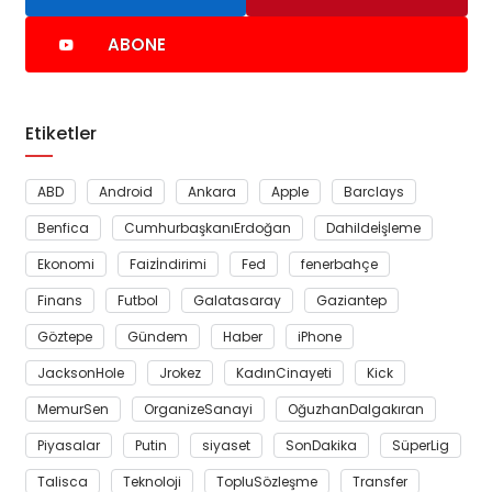
ABONE
Etiketler
ABD
Android
Ankara
Apple
Barclays
Benfica
CumhurbaşkanıErdoğan
Dahildeİşleme
Ekonomi
Faizİndirimi
Fed
fenerbahçe
Finans
Futbol
Galatasaray
Gaziantep
Göztepe
Gündem
Haber
iPhone
JacksonHole
Jrokez
KadınCinayeti
Kick
MemurSen
OrganizeSanayi
OğuzhanDalgakıran
Piyasalar
Putin
siyaset
SonDakika
SüperLig
Talisca
Teknoloji
TopluSözleşme
Transfer