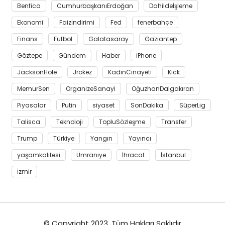
Benfica
CumhurbaşkanıErdoğan
Dahildeİşleme
Ekonomi
Faizİndirimi
Fed
fenerbahçe
Finans
Futbol
Galatasaray
Gaziantep
Göztepe
Gündem
Haber
iPhone
JacksonHole
Jrokez
KadınCinayeti
Kick
MemurSen
OrganizeSanayi
OğuzhanDalgakıran
Piyasalar
Putin
siyaset
SonDakika
SüperLig
Talisca
Teknoloji
TopluSözleşme
Transfer
Trump
Türkiye
Yangın
Yayıncı
yaşamkalitesi
Ümraniye
İhracat
İstanbul
İzmir
© Copyright 2023, Tüm Hakları Saklıdır