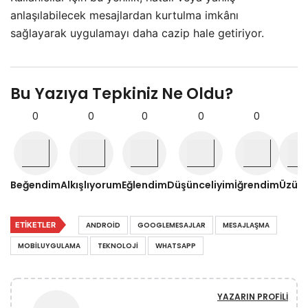
anlaşılabilecek mesajlardan kurtulma imkânı
sağlayarak uygulamayı daha cazip hale getiriyor.
Bu Yazıya Tepkiniz Ne Oldu?
0
0
0
0
0
0
Beğendim
Alkışlıyorum
Eğlendim
Düşünceliyim
İğrendim
Üzül
ETIKETLER
ANDROID
GOOGLEMESAJLAR
MESAJLAŞMA
MOBILUYGULAMA
TEKNOLOJI
WHATSAPP
YAZARIN PROFILI