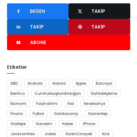
BEĞEN
TAKIP
TAKIP
TAKIP
ABONE
Etiketler
ABD
Android
Ankara
Apple
Barclays
Benfica
CumhurbaşkanıErdoğan
Dahildeİşleme
Ekonomi
Faizİndirimi
Fed
fenerbahçe
Finans
Futbol
Galatasaray
Gaziantep
Göztepe
Gündem
Haber
iPhone
JacksonHole
Jrokez
KadınCinayeti
Kick