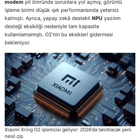
modem
pil ömründe sorunlara yol açmış, görüntü
işleme birimi düşük ışık performansında yetersiz
kalmıştı. Ayrıca, yapay zekâ destekli
NPU
yazılım
desteği eksikliği nedeniyle tam kapasite
kullanılamamıştı. O2’nin bu eksikleri gidermesi
bekleniyor.
Xiaomi Xring O2 işlemcisi geliyor: 2026’da tanıtılacak yeni
nesil çip